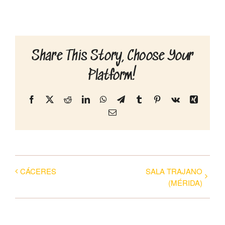
Discografía
Share This Story, Choose Your
Conciertos
Platform!
Tienda
Facebook
X
Reddit
LinkedIn
WhatsApp
Telegram
Tumblr
Pinterest
Vk
Xing
Correo
electrónico
Contacto
CÁCERES
SALA TRAJANO
(MÉRIDA)