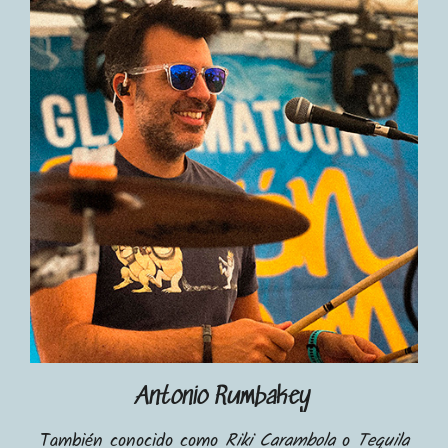
Inicio
El Grupo
Discografía
Antonio Rumbakey
También conocido como
Riki Carambola
o
Tequila