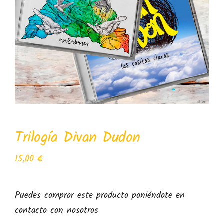
Inicio
El Grupo
Discografía
Trilogía Divan Dudon
Conciertos
15,00
€
Tienda
Puedes comprar este producto poniéndote en
Contacto
contacto con nosotros