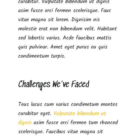
curabitur. Vulputate bibendum ut dignis
asim fusce orci fermen scelerisque. Fauc
vitae magna sit lorem. Dignisim nis
Inicio
molestie erat non bibendum velit. Habitant
sed lobortis varius. Acde faucibus mattis
quis pulvinar. Amet eget purus eu quis
El Grupo
condimentum turpis.
Discografía
Challenges We’ve Faced
Conciertos
Teus lacus cum varius condimetum montes
Tienda
curabitur eget.
Vulputate bibendum ut
dignis
asim fusce orci fermen tum rhonced
scelerisque. Faucibus vitae magna sit
Contacto